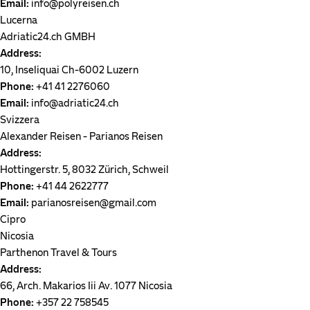
Email:
info@polyreisen.ch
Lucerna
Adriatic24.ch GMBH
Address:
10, Inseliquai Ch-6002 Luzern
Phone:
+41 41 2276060
Email:
info@adriatic24.ch
Svizzera
Alexander Reisen - Parianos Reisen
Address:
Hottingerstr. 5, 8032 Zürich, Schweil
Phone:
+41 44 2622777
Email:
parianosreisen@gmail.com
Cipro
Nicosia
Parthenon Travel & Tours
Address:
66, Arch. Makarios Iii Av. 1077 Nicosia
Phone:
+357 22 758545