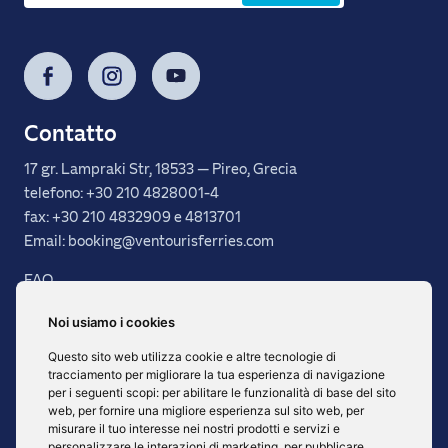
Facebook
Instagram
YouTube
Contatto
17 gr. Lampraki Str, 18533 — Pireo, Grecia
telefono: +30 210 4828001-4
fax: +30 210 4832909 e 4813701
Email: booking@ventourisferries.com
FAQ
Condizioni generali
Noi usiamo i cookies
Servizi
Destinazioni
Questo sito web utilizza cookie e altre tecnologie di
tracciamento per migliorare la tua esperienza di navigazione
Flotta
per i seguenti scopi:
per abilitare le funzionalità di base del sito
Area Agenzie
web
,
per fornire una migliore esperienza sul sito web
,
per
misurare il tuo interesse nei nostri prodotti e servizi e
personalizzare le interazioni di marketing
,
per pubblicare