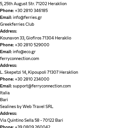
5, 25th August Str. 71202 Heraklion
Partenza
Phone:
+30 2810 346185
Email:
info@ferries.gr
Ritorno
Greekferries Club
Address:
Kounavon 33, Giofiros 71304 Heraklio
Veicoli
Phone:
+30 2810 529000
Email:
info@eco.gr
ferryconnection.com
Address:
L. Skepetzi 14, Kipoupoli 71307 Heraklion
Prenota
Phone:
+30 2810 234000
ora
Email:
support@ferryconnection.com
Italia
Bari
Sealines by Web Travel SRL
Address:
Via Quintino Sella 58 - 70122 Bari
Phone:
+39 0809 260042