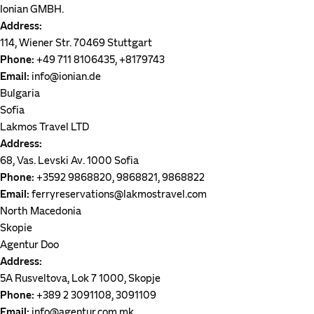
Ionian GMBH.
Address:
114, Wiener Str. 70469 Stuttgart
Phone:
+49 711 8106435, +8179743
Email:
info@ionian.de
Bulgaria
Sofia
Lakmos Travel LTD
Address:
68, Vas. Levski Av. 1000 Sofia
Phone:
+3592 9868820, 9868821, 9868822
Email:
ferryreservations@lakmostravel.com
North Macedonia
Skopie
Agentur Doo
Address:
5A Rusveltova, Lok 7 1000, Skopje
Phone:
+389 2 3091108, 3091109
Email:
info@agentur.com.mk