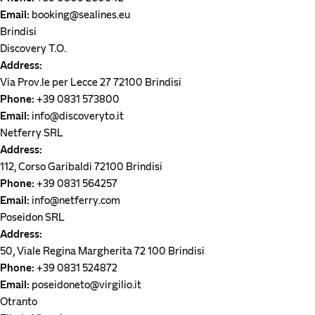
Email:
booking@sealines.eu
Brindisi
Discovery T.O.
Address:
Via Prov.le per Lecce 27 72100 Brindisi
Phone:
+39 0831 573800
Email:
info@discoveryto.it
Netferry SRL
Address:
112, Corso Garibaldi 72100 Brindisi
Phone:
+39 0831 564257
Email:
info@netferry.com
Poseidon SRL
Address:
50, Viale Regina Margherita 72 100 Brindisi
Phone:
+39 0831 524872
Email:
poseidoneto@virgilio.it
Otranto