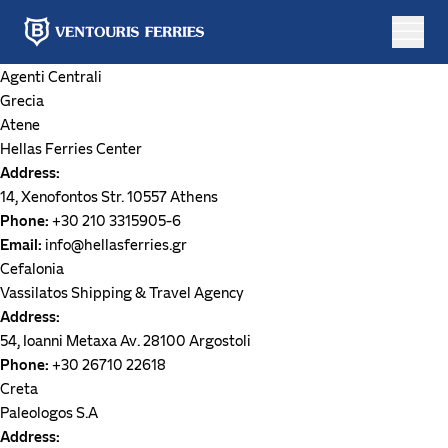
Agenti Centrali
Prenotazione
Grecia
online
Atene
Hellas Ferries Center
Address:
Andata
14, Xenofontos Str. 10557 Athens
Solo
e
Phone:
+30 210 3315905-6
andata
ritorno
Email:
info@hellasferries.gr
Cefalonia
Vassilatos Shipping & Travel Agency
Address:
Da
54, Ioanni Metaxa Av. 28100 Argostoli
Phone:
+30 26710 22618
A
Creta
Paleologos S.A
Address: