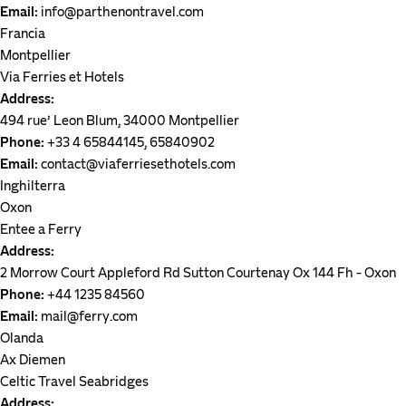
Email:
info@parthenontravel.com
Francia
Montpellier
Via Ferries et Hotels
Address:
494 rue’ Leon Blum, 34000 Montpellier
Phone:
+33 4 65844145, 65840902
Email:
contact@viaferriesethotels.com
Inghilterra
Oxon
Entee a Ferry
Address:
2 Morrow Court Appleford Rd Sutton Courtenay Ox 144 Fh - Oxon
Phone:
+44 1235 84560
Email:
mail@ferry.com
Olanda
Ax Diemen
Celtic Travel Seabridges
Address: