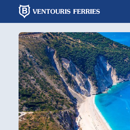
Prenotazione
online
Andata
Solo
e
andata
ritorno
Da
A