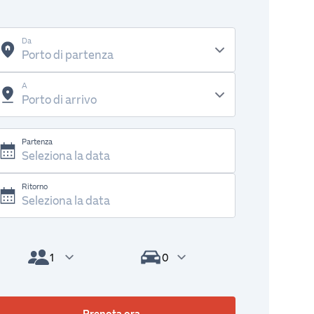
Da
A
Partenza
Ritorno
Passeggeri
Veicoli
Prenota ora