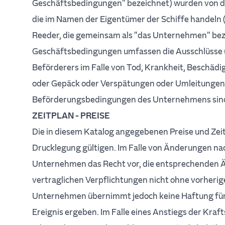
Geschäftsbedingungen" bezeichnet) wurden von de
Abfahrt
die im Namen der Eigentümer der Schiffe handeln
Reeder, die gemeinsam als "das Unternehmen" bez
Rückkehr
Geschäftsbedingungen umfassen die Ausschlüsse
Beförderers im Falle von Tod, Krankheit, Beschäd
giere
Fahrzeuge
oder Gepäck oder Verspätungen oder Umleitungen.
Beförderungsbedingungen des Unternehmens sind 
ZEITPLAN - PREISE
Die in diesem Katalog angegebenen Preise und Zeit
Jetzt
Drucklegung gültigen. Im Falle von Änderungen na
buchen
Unternehmen das Recht vor, die entsprechenden
vertraglichen Verpflichtungen nicht ohne vorherig
Unternehmen übernimmt jedoch keine Haftung für 
Ereignis ergeben. Im Falle eines Anstiegs der Kr