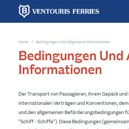
Online-
Buchung
Home
/
Bedingungen Und Allgemeine Informationen
Bedingungen Und 
Hin-
Informationen
und
Einfachfahrt
Rückfahrt
Der Transport von Passagieren, ihrem Gepäck und 
Von
internationalen Verträgen und Konventionen, dem
und den allgemeinen Beförderungsbedingungen fü
Nach
"Schiff - Schiffe"). Diese Bedingungen (gemeinsam