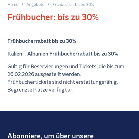
Abfahrt
Home
/
Angebote
/
Frühbucher: bis zu 30%
Frühbucher: bis zu 30%
Rückkehr
Frühbucherrabatt bis zu 30%
Fahrzeuge
Italien – Albanien Frühbucherrabatt bis zu 30%
Gültig für Reservierungen und Tickets, die bis zum
26.02.2026 ausgestellt werden.
Jetzt
Frühbuchertickets sind nicht erstattungsfähig.
buchen
Begrenzte Plätze verfügbar.
Abonniere, um über unsere