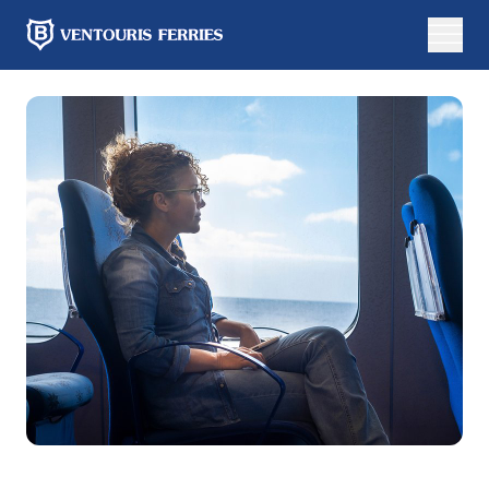
Online-
Buchung
Hin-
und
Einfachfahrt
Rückfahrt
Von
Nach