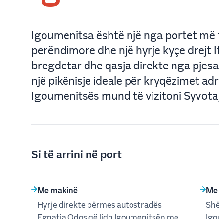
Igoumenitsa është një nga portet më 
perëndimore dhe një hyrje kyçe drejt Ita
bregdetar dhe qasja direkte nga pjesa 
një pikënisje ideale për kryqëzimet adri
Igoumenitsës mund të vizitoni Syvota
Si të arrini në port
Me makinë
Me
Hyrje direkte përmes autostradës
Shë
Egnatia Odos që lidh Igoumenitsën me
Igo