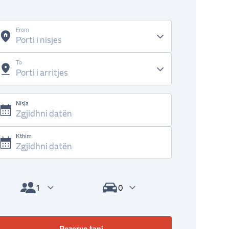
From
To
Nisja
Kthim
Pasagjerët
Automjetet
Rezervo tani