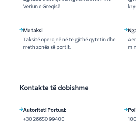
Veriun e Greqisë.
kry
Me taksi
Nga
Taksitë operojnë në të gjithë qytetin dhe
Aer
rreth zonës së portit.
min
Kontakte të dobishme
Autoriteti Portual:
Poli
+30 26650 99400
10