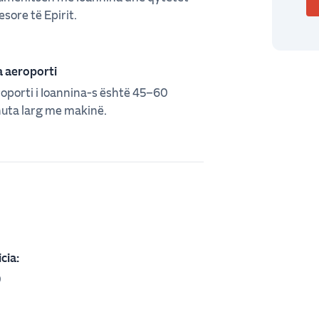
esore të Epirit.
 aeroporti
oporti i Ioannina-s është 45–60
uta larg me makinë.
cia:
0