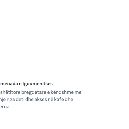
menada e Igoumenitsës
 shëtitore bregdetare e këndshme me
je nga deti dhe akses në kafe dhe
erna.