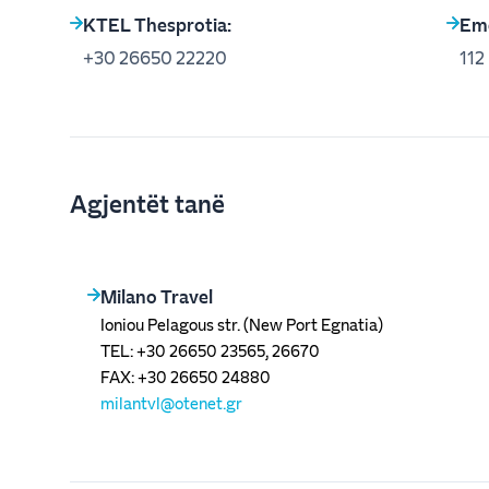
KTEL Thesprotia:
Eme
+30 26650 22220
112
Agjentët tanë
Milano Travel
Ioniou Pelagous str. (New Port Egnatia)
TEL: +30 26650 23565, 26670
FAX: +30 26650 24880
milantvl@otenet.gr