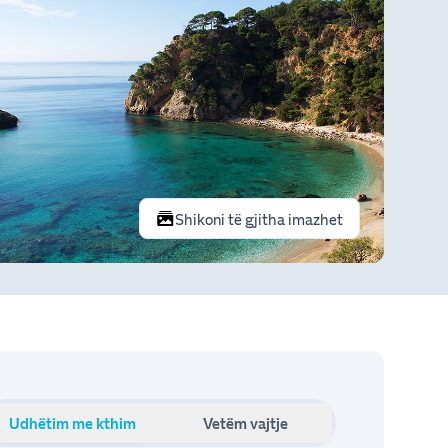
Shikoni të gjitha imazhet
Udhëtim me kthim
Vetëm vajtje