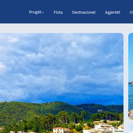
Rrugët
Flota
Destinacionet
Agjentët
O