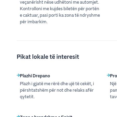
veçanërisht nëse udhëtoni me automjet.
Kontrolloni me kujdes biletën për portën
e caktuar, pasi porti ka zona të ndryshme
për imbarkim.
Pikat lokale të interesit
Plazhi Drepano
Pro
Plazh i gjatë me rërë dhe ujë të cekët, i
Një
përshtatshëm për not dhe relaks afër
pam
qytetit.
tav