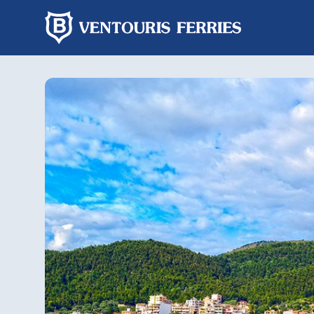
Rezervim
online
Udhëtim
Vetëm
me
vajtje
kthim
From
To