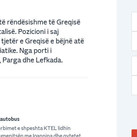
të rëndësishme të Greqisë
lisë. Pozicioni i saj
tjetër e Greqisë e bëjnë atë
atike. Nga porti i
, Parga dhe Lefkada.
 autobus
rbimet e shpeshta KTEL lidhin
umenitsën me Ioannina dhe qytetet