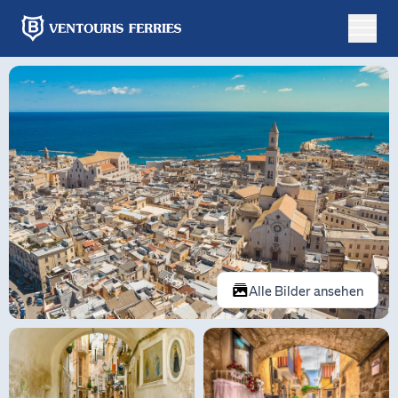
Online-
Buchung
Hin-
und
Einfachfahrt
Rückfahrt
Von
Alle Bilder ansehen
Nach