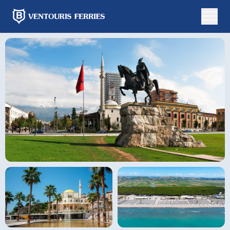
Online-
Buchung
Hin-
und
Einfachfahrt
Rückfahrt
Von
Nach