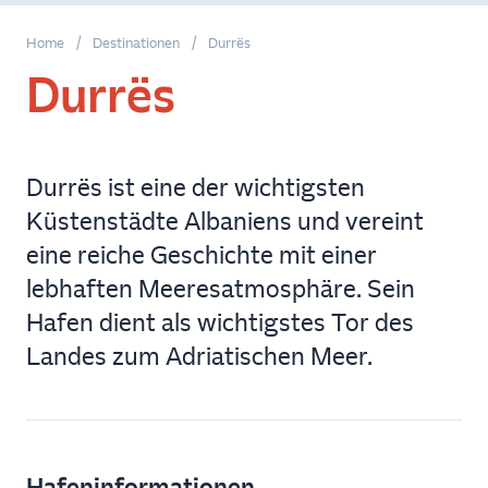
Abfahrt
Home
/
Destinationen
/
Durrës
Durrës
Rückkehr
Fahrzeuge
Durrës ist eine der wichtigsten
Küstenstädte Albaniens und vereint
eine reiche Geschichte mit einer
Jetzt
lebhaften Meeresatmosphäre. Sein
buchen
Hafen dient als wichtigstes Tor des
Landes zum Adriatischen Meer.
Hafeninformationen