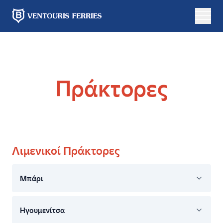
Online
κράτηση
Πράκτορες
Με
Απλή
επιστροφή
μετάβαση
Από
Λιμενικοί Πράκτορες
Μπάρι
Σε
Ηγουμενίτσα
Αναχώρηση