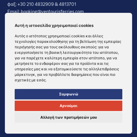
φαξ: +30 210 4832909 & 4813701
Email: booking@ventourisferries.com
FAQ
Αυτή η ιστοσελίδα χρησιμοποιεί cookies
Γενικοί Όροι
Αυτός ο ιστότοπος χρησιμοποιεί cookies και άλλες
Υπηρεσίες
τεχνολογίες παρακολούθησης για τη βελτίωση της εμπειρίας
Προορισμοί
περιήγησής σας για τους ακόλουθους σκοπούς:
για να
ενεργοποιήσετε τη βασική λειτουργικότητα του ιστότοπου
,
Στόλος
για να παρέχετε καλύτερη εμπειρία στον ιστότοπο
,
για να
Σύνδεση πρακτόρων
μετρήσετε το ενδιαφέρον σας για τα προϊόντα και τις
υπηρεσίες μας και να εξατομικεύσετε τις αλληλεπιδράσεις
μάρκετινγκ
,
για να προβάλλετε διαφημίσεις που είναι πιο
σχετικές με εσάς
.
Συμφωνώ
Αρνούμαι
© 2026 All rights reserved
Πολιτική Cookies
Created by
Radial
Αλλαγή των προτιμήσεών μου