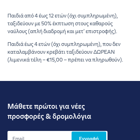
Παιδιά από 4 έως 12 ετών (όχι συμπληρωμένη),
Επιστροφή
ταξιδεύουν με 50% έκπτωση στους καθαρούς
ναύλους (απλή διαδρομή και μετ' επιστροφής).
Οχήματα
Παιδιά έως 4 ετών (όχι συμπληρωμένη), που δεν
καταλαμβάνουν κρεβάτι ταξιδεύουν ΔΩΡΕΑΝ
(λιμενικά τέλη – €15,00 – πρέπει να πληρωθούν).
Κάνε
κράτηση
Μάθετε πρώτοι για νέες
προσφορές & δρομολόγια
Εγγραφή