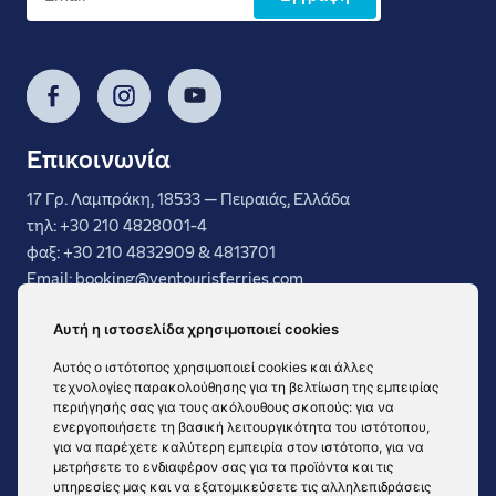
Facebook
Instagram
YouTube
Επικοινωνία
17 Γρ. Λαμπράκη, 18533 — Πειραιάς, Ελλάδα
τηλ: +30 210 4828001-4
φαξ: +30 210 4832909 & 4813701
Email: booking@ventourisferries.com
FAQ
Αυτή η ιστοσελίδα χρησιμοποιεί cookies
Γενικοί Όροι
Αυτός ο ιστότοπος χρησιμοποιεί cookies και άλλες
Υπηρεσίες
τεχνολογίες παρακολούθησης για τη βελτίωση της εμπειρίας
Προορισμοί
περιήγησής σας για τους ακόλουθους σκοπούς:
για να
ενεργοποιήσετε τη βασική λειτουργικότητα του ιστότοπου
,
Στόλος
για να παρέχετε καλύτερη εμπειρία στον ιστότοπο
,
για να
Σύνδεση πρακτόρων
μετρήσετε το ενδιαφέρον σας για τα προϊόντα και τις
υπηρεσίες μας και να εξατομικεύσετε τις αλληλεπιδράσεις